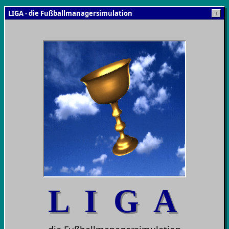
LIGA - die Fußballmanagersimulation
♪
L I G A